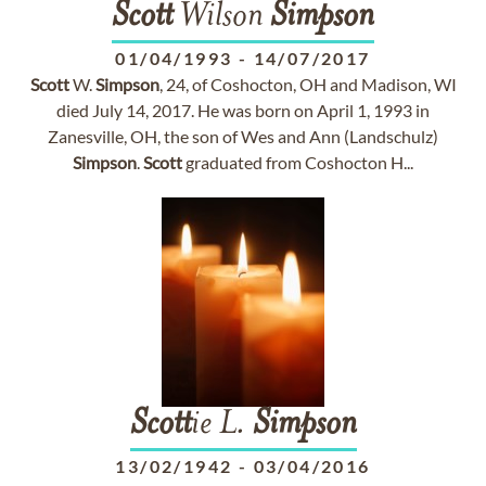
Scott
Wilson
Simpson
01/04/1993
-
14/07/2017
Scott
W.
Simpson
, 24, of Coshocton, OH and Madison, WI
died July 14, 2017. He was born on April 1, 1993 in
Zanesville, OH, the son of Wes and Ann (Landschulz)
Simpson
.
Scott
graduated from Coshocton H...
Scott
ie L.
Simpson
13/02/1942
-
03/04/2016