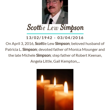
Scott
ie Lew
Simpson
13/02/1942
-
03/04/2016
On April 3, 2016,
Scott
ie Lew
Simpson
; beloved husband of
Patricia L.
Simpson
; devoted father of Monica Mounger and
the late Michele
Simpson
; step father of Robert Keenan,
Angela Little, Gail Kempton,...