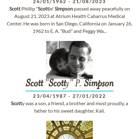
26/01/1962
-
21/08/2023
Scott
Phillip "
Scott
ie'
Simpson
passed away peacefully on
August 21, 2023 at Atrium Health Cabarrus Medical
Center. He was born in San Diego, California on January 26,
1962 to E. A. "Bud" and Peggy Wa...
Scott
"
Scott
y" P.
Simpson
23/04/1987
-
27/01/2022
Scott
y was a son, a friend, a brother and most proudly, a
father to his sweet daughter, Kali.