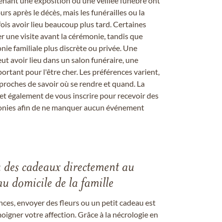
enant une exposition ou une veillée funèbre ont
rs après le décès, mais les funérailles ou la
s avoir lieu beaucoup plus tard. Certaines
er une visite avant la cérémonie, tandis que
ie familiale plus discrète ou privée. Une
 avoir lieu dans un salon funéraire, une
ortant pour l'être cher. Les préférences varient,
proches de savoir où se rendre et quand. La
et également de vous inscrire pour recevoir des
onies afin de ne manquer aucun événement
u des cadeaux directement au
au domicile de la famille
ces, envoyer des fleurs ou un petit cadeau est
igner votre affection. Grâce à la nécrologie en