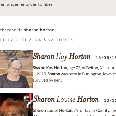
es emplacements des tombes
cherche de
sharon horton
FFICHAGE DE
8
SUR
8
AVIS DÉCÈS
Sharon
Kay
Horton
18/08/1
Sharon
Kay
Horton
, age 72, of Belton, Missou
1, 2025.
Sharon
was born in Burlington, Iowa, 
survived by her...
Sharon
Louise
Horton
13/1
Sharon
Louise
Horton
, 79, of Taylor County, T