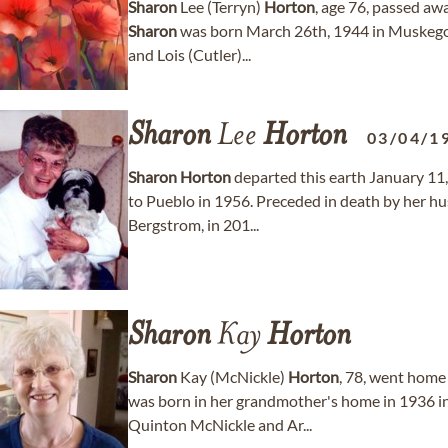
Sharon
Lee (Terryn)
Horton
, age 76, passed aw
Sharon
was born March 26th, 1944 in Muskego
and Lois (Cutler)...
Sharon
Lee
Horton
03/04/1
Sharon
Horton
departed this earth January 11,
to Pueblo in 1956. Preceded in death by her h
Bergstrom, in 201...
Sharon
Kay
Horton
Sharon
Kay (McNickle)
Horton
, 78, went home
was born in her grandmother's home in 1936 i
Quinton McNickle and Ar...