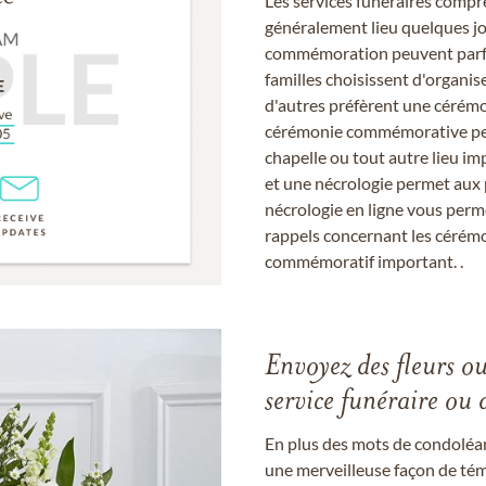
Les services funéraires compr
généralement lieu quelques jou
commémoration peuvent parfoi
familles choisissent d'organis
d'autres préfèrent une cérémon
cérémonie commémorative peut
chapelle ou tout autre lieu imp
et une nécrologie permet aux 
nécrologie en ligne vous perm
rappels concernant les cérém
commémoratif important. .
Envoyez des fleurs o
service funéraire ou 
En plus des mots de condoléan
une merveilleuse façon de témo