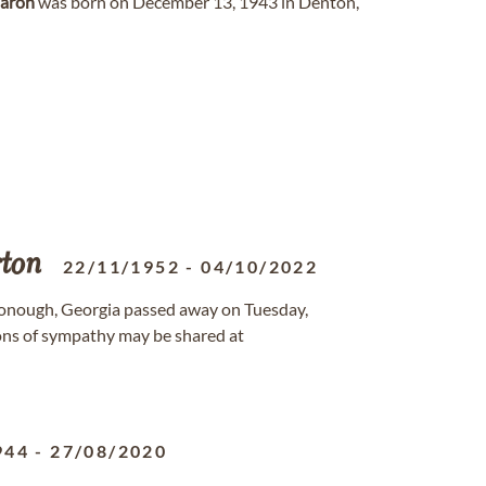
aron
was born on December 13, 1943 in Denton,
ton
22/11/1952
-
04/10/2022
Donough, Georgia passed away on Tuesday,
ns of sympathy may be shared at
944
-
27/08/2020