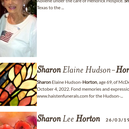
Abilene under the care of Hendrick Hospice.
Sh
Texas to the ...
Sharon
Elaine Hudson-
Hor
Sharon
Elaine Hudson-
Horton
, age 69, of Mc
October 4, 2022. Fond memories and expressio
www.haistenfunerals.com for the Hudson-...
Sharon
Lee
Horton
26/03/1