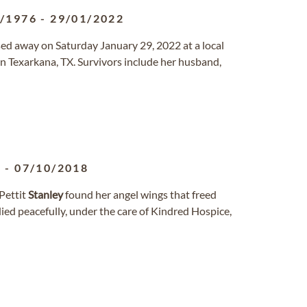
9/1976
-
29/01/2022
sed away on Saturday January 29, 2022 at a local
n Texarkana, TX. Survivors include her husband,
6
-
07/10/2018
Pettit
Stanley
found her angel wings that freed
died peacefully, under the care of Kindred Hospice,