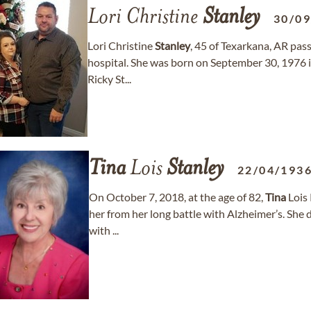
Lori Christine
Stanley
30/0
Lori Christine
Stanley
, 45 of Texarkana, AR pas
hospital. She was born on September 30, 1976 i
Ricky St...
Tina
Lois
Stanley
22/04/193
On October 7, 2018, at the age of 82,
Tina
Lois 
her from her long battle with Alzheimer’s. She 
with ...