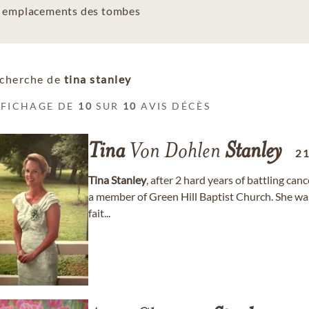
es emplacements des tombes
cherche de
tina stanley
FFICHAGE DE
10
SUR
10
AVIS DÉCÈS
Tina
Von Dohlen
Stanley
2
Tina
Stanley
, after 2 hard years of battling ca
a member of Green Hill Baptist Church. She wa
fait...