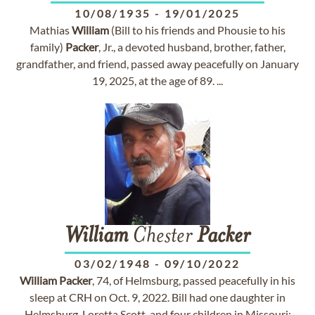
10/08/1935
-
19/01/2025
Mathias
William
(Bill to his friends and Phousie to his
family)
Packer
, Jr., a devoted husband, brother, father,
grandfather, and friend, passed away peacefully on January
19, 2025, at the age of 89. ...
William
Chester
Packer
03/02/1948
-
09/10/2022
William
Packer
, 74, of Helmsburg, passed peacefully in his
sleep at CRH on Oct. 9, 2022. Bill had one daughter in
Helmsburg, Loretta Scott, and four children in Missouri: