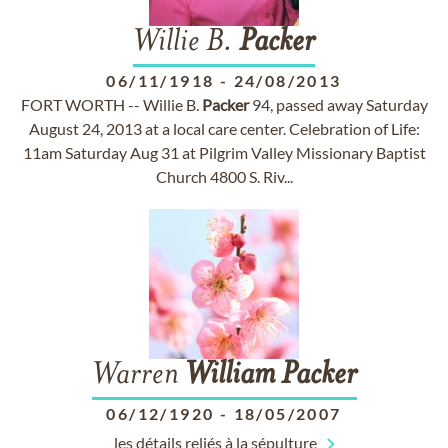
Willie B.
Packer
06/11/1918
-
24/08/2013
FORT WORTH -- Willie B.
Packer
94, passed away Saturday
August 24, 2013 at a local care center. Celebration of Life:
11am Saturday Aug 31 at Pilgrim Valley Missionary Baptist
Church 4800 S. Riv...
Warren
William
Packer
06/12/1920
-
18/05/2007
les détails reliés à la sépulture