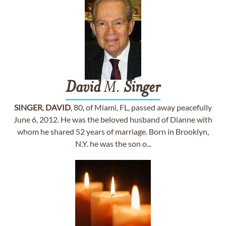
David
M.
Singer
SINGER
,
DAVID
, 80, of Miami, FL, passed away peacefully
June 6, 2012. He was the beloved husband of Dianne with
whom he shared 52 years of marriage. Born in Brooklyn,
N.Y. he was the son o...