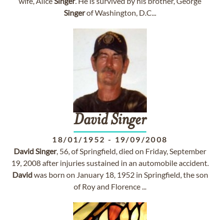
wife, Alice
Singer
. He is survived by his brother, George
Singer
of Washington, D.C...
David
Singer
18/01/1952
-
19/09/2008
David
Singer
, 56, of Springfield, died on Friday, September
19, 2008 after injuries sustained in an automobile accident.
David
was born on January 18, 1952 in Springfield, the son
of Roy and Florence ...