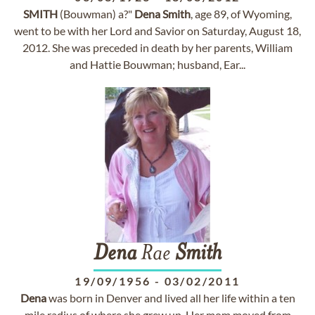
SMITH
(Bouwman) a?"
Dena
Smith
, age 89, of Wyoming,
went to be with her Lord and Savior on Saturday, August 18,
2012. She was preceded in death by her parents, William
and Hattie Bouwman; husband, Ear...
Dena
Rae
Smith
19/09/1956
-
03/02/2011
Dena
was born in Denver and lived all her life within a ten
mile radius of where she grew up. Her mom moved from