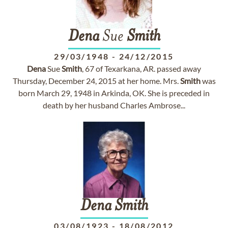
Dena
Sue
Smith
29/03/1948
-
24/12/2015
Dena
Sue
Smith
, 67 of Texarkana, AR. passed away
Thursday, December 24, 2015 at her home. Mrs.
Smith
was
born March 29, 1948 in Arkinda, OK. She is preceded in
death by her husband Charles Ambrose...
Dena
Smith
03/08/1923
-
18/08/2012