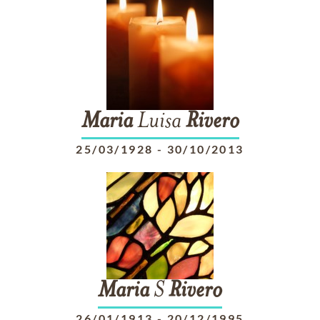
Maria
Luisa
Rivero
25/03/1928
-
30/10/2013
Maria
S
Rivero
26/01/1913
-
20/12/1995