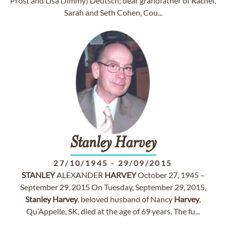
Prost and Lisa (Jimmy) Deutsch; dear grandfather of Rachel,
Sarah and Seth Cohen, Cou...
Stanley
Harvey
27/10/1945
-
29/09/2015
STANLEY
ALEXANDER
HARVEY
October 27, 1945 –
September 29, 2015 On Tuesday, September 29, 2015,
Stanley
Harvey
, beloved husband of Nancy
Harvey
,
Qu’Appelle, SK, died at the age of 69 years. The fu...