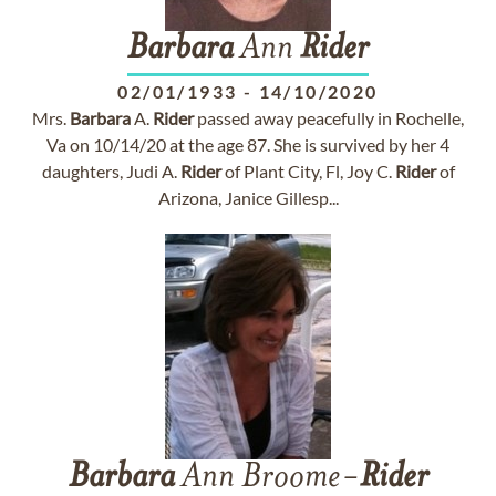
Barbara
Ann
Rider
02/01/1933
-
14/10/2020
Mrs.
Barbara
A.
Rider
passed away peacefully in Rochelle,
Va on 10/14/20 at the age 87. She is survived by her 4
daughters, Judi A.
Rider
of Plant City, Fl, Joy C.
Rider
of
Arizona, Janice Gillesp...
Barbara
Ann Broome-
Rider