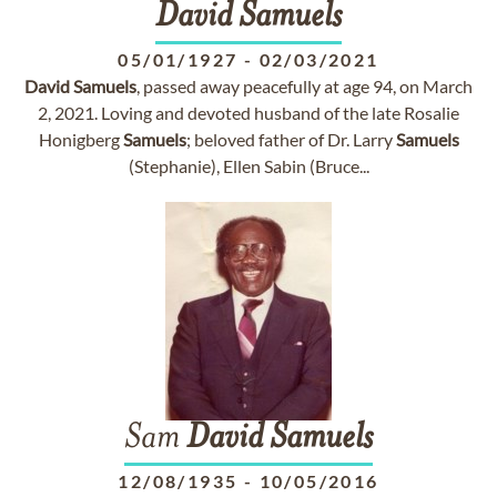
David
Samuels
05/01/1927
-
02/03/2021
David
Samuels
, passed away peacefully at age 94, on March
2, 2021. Loving and devoted husband of the late Rosalie
Honigberg
Samuels
; beloved father of Dr. Larry
Samuels
(Stephanie), Ellen Sabin (Bruce...
Sam
David
Samuels
12/08/1935
-
10/05/2016