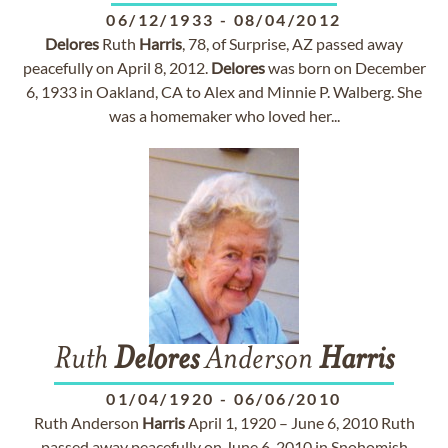
06/12/1933
-
08/04/2012
Delores
Ruth
Harris
, 78, of Surprise, AZ passed away
peacefully on April 8, 2012.
Delores
was born on December
6, 1933 in Oakland, CA to Alex and Minnie P. Walberg. She
was a homemaker who loved her...
Ruth
Delores
Anderson
Harris
01/04/1920
-
06/06/2010
Ruth Anderson
Harris
April 1, 1920 – June 6, 2010 Ruth
passed away peacefully on June 6, 2010 in Snohomish