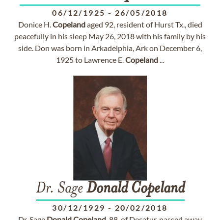
06/12/1925
-
26/05/2018
Donice H.
Copeland
aged 92, resident of Hurst Tx., died
peacefully in his sleep May 26, 2018 with his family by his
side. Don was born in Arkadelphia, Ark on December 6,
1925 to Lawrence E.
Copeland
...
Dr. Sage
Donald
Copeland
30/12/1929
-
20/02/2018
Dr. Sage
Donald
Copeland
, 88, of Decatur, passed away