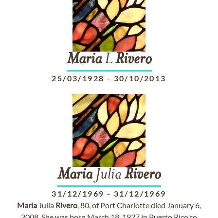
Maria
L
Rivero
25/03/1928
-
30/10/2013
Maria
Julia
Rivero
31/12/1969
-
31/12/1969
Maria
Julia
Rivero
, 80, of Port Charlotte died January 6,
2008. She was born March 18, 1927 in Puerto Rico to