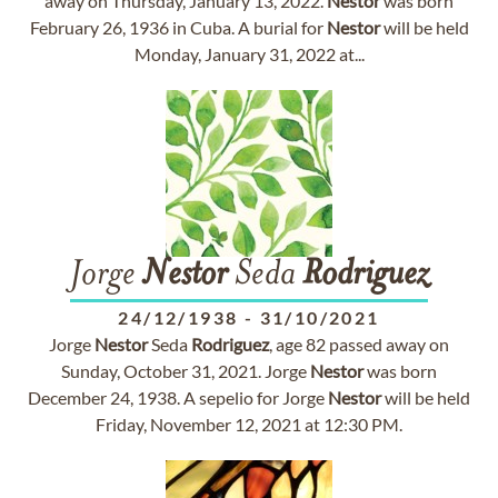
away on Thursday, January 13, 2022.
Nestor
was born
February 26, 1936 in Cuba. A burial for
Nestor
will be held
Monday, January 31, 2022 at...
Jorge
Nestor
Seda
Rodriguez
24/12/1938
-
31/10/2021
Jorge
Nestor
Seda
Rodriguez
, age 82 passed away on
Sunday, October 31, 2021. Jorge
Nestor
was born
December 24, 1938. A sepelio for Jorge
Nestor
will be held
Friday, November 12, 2021 at 12:30 PM.