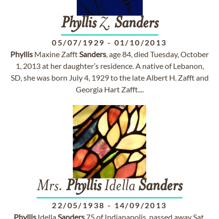
Phyllis
Z.
Sanders
05/07/1929
-
01/10/2013
Phyllis
Maxine Zafft
Sanders
, age 84, died Tuesday, October
1, 2013 at her daughter’s residence. A native of Lebanon,
SD, she was born July 4, 1929 to the late Albert H. Zafft and
Georgia Hart Zafft....
Mrs.
Phyllis
Idella
Sanders
22/05/1938
-
14/09/2013
Phyllis
Idella
Sanders
75 of Indianapolis, passed away Sat.