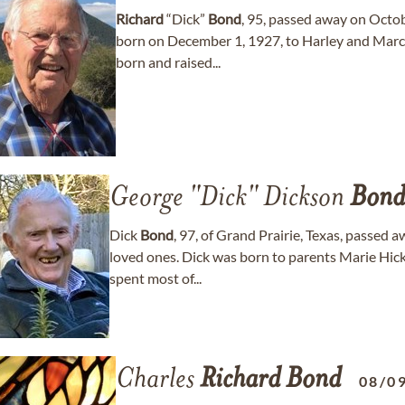
Richard
“Dick”
Bond
, 95, passed away on Octob
born on December 1, 1927, to Harley and Marc
born and raised...
George "Dick" Dickson
Bond
Dick
Bond
, 97, of Grand Prairie, Texas, passed
loved ones. Dick was born to parents Marie Hi
spent most of...
Charles
Richard
Bond
08/0