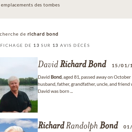
es emplacements des tombes
cherche de
richard bond
FFICHAGE DE
13
SUR
13
AVIS DÉCÈS
David
Richard
Bond
15/01/
David
Bond
, aged 81, passed away on October 
husband, father, grandfather, uncle, and friend
David was born ...
Richard
Randolph
Bond
01