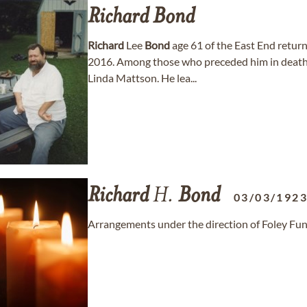
Richard
Bond
Richard
Lee
Bond
age 61 of the East End retur
2016. Among those who preceded him in death
Linda Mattson. He lea...
Richard
H.
Bond
03/03/192
Arrangements under the direction of Foley Fu