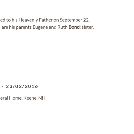
ned to his Heavenly Father on September 22,
 are his parents Eugene and Ruth
Bond
; sister,
3
-
23/02/2016
neral Home, Keene, NH.