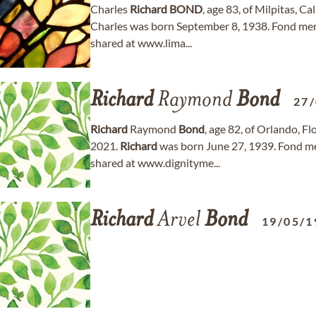
Charles
Richard
BOND
, age 83, of Milpitas, C
Charles was born September 8, 1938. Fond me
shared at www.lima...
Richard
Raymond
Bond
27
Richard
Raymond
Bond
, age 82, of Orlando, 
2021.
Richard
was born June 27, 1939. Fond m
shared at www.dignityme...
Richard
Arvel
Bond
19/05/1