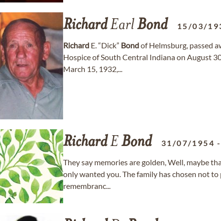
Richard
Earl
Bond
15/03/19
Richard
E. “Dick”
Bond
of Helmsburg, passed aw
Hospice of South Central Indiana on August 30
March 15, 1932,...
Richard
E
Bond
31/07/1954
They say memories are golden, Well, maybe th
only wanted you. The family has chosen not to p
remembranc...