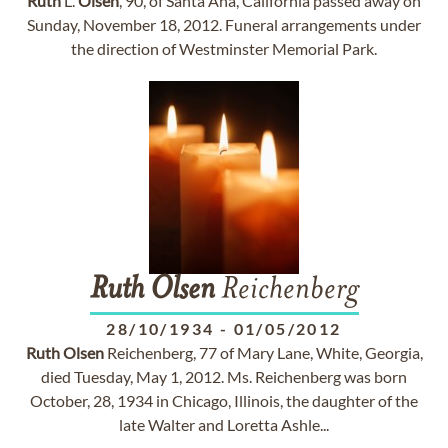
Ruth
L.
Olsen
, 90, of Santa Ana, California passed away on
Sunday, November 18, 2012. Funeral arrangements under
the direction of Westminster Memorial Park.
Ruth
Olsen
Reichenberg
28/10/1934
-
01/05/2012
Ruth
Olsen
Reichenberg, 77 of Mary Lane, White, Georgia,
died Tuesday, May 1, 2012. Ms. Reichenberg was born
October, 28, 1934 in Chicago, Illinois, the daughter of the
late Walter and Loretta Ashle...