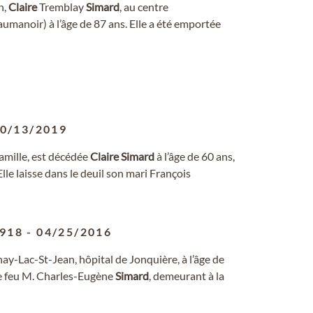
n,
Claire
Tremblay
Simard
, au centre
manoir) à l’âge de 87 ans. Elle a été emportée
0/13/2019
amille, est décédée
Claire
Simard
à l’âge de 60 ans,
 Elle laisse dans le deuil son mari François
1918
-
04/25/2016
ay-Lac-St-Jean, hôpital de Jonquière, à l’âge de
e feu M. Charles-Eugène
Simard
, demeurant à la