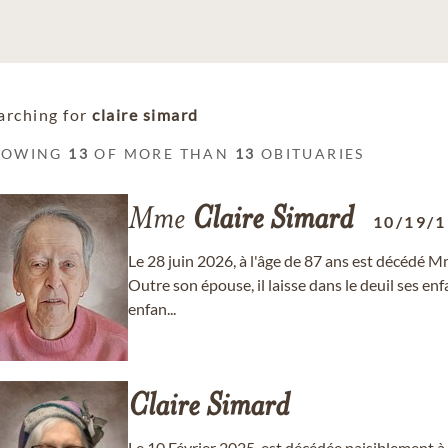
arching for
claire simard
HOWING
13
OF MORE THAN
13
OBITUARIES
Mme
Claire
Simard
10/19/
Le 28 juin 2026, à l'âge de 87 ans est décédé M
Outre son épouse, il laisse dans le deuil ses enf
enfan...
Claire
Simard
Le 10 Février 2025, est décédée paisiblement à