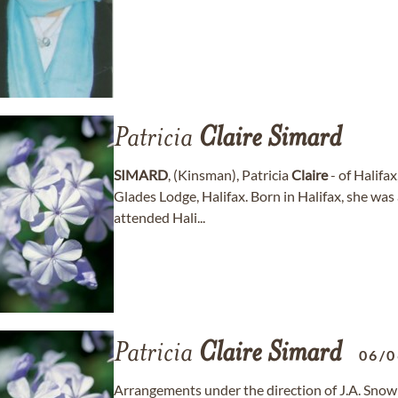
Patricia
Claire
Simard
SIMARD
, (Kinsman), Patricia
Claire
- of Halifa
Glades Lodge, Halifax. Born in Halifax, she wa
attended Hali...
Patricia
Claire
Simard
06/0
Arrangements under the direction of J.A. Snow