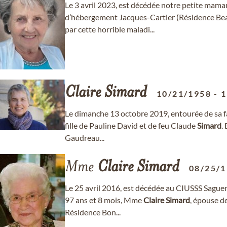
Le 3 avril 2023, est décédée notre petite mama
d’hébergement Jacques-Cartier (Résidence Beau
par cette horrible maladi...
Claire
Simard
10/21/1958
-
1
Le dimanche 13 octobre 2019, entourée de sa f
fille de Pauline David et de feu Claude
Simard
.
Gaudreau...
Mme
Claire
Simard
08/25/
Le 25 avril 2016, est décédée au CIUSSS Saguen
97 ans et 8 mois, Mme
Claire
Simard
, épouse d
Résidence Bon...