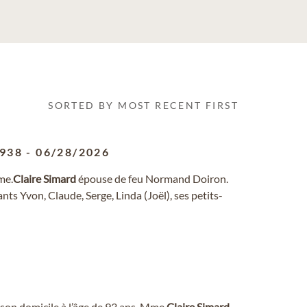
SORTED BY MOST RECENT FIRST
1938
-
06/28/2026
me.
Claire
Simard
épouse de feu Normand Doiron.
ants Yvon, Claude, Serge, Linda (Joël), ses petits-
 son domicile à l’âge de 93 ans, Mme
Claire
Simard