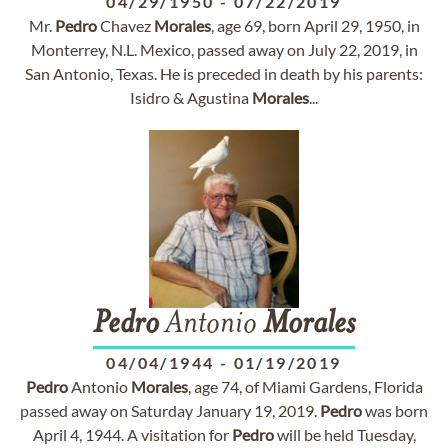
04/29/1950
-
07/22/2019
Mr.
Pedro
Chavez
Morales
, age 69, born April 29, 1950, in
Monterrey, N.L. Mexico, passed away on July 22, 2019, in
San Antonio, Texas. He is preceded in death by his parents:
Isidro & Agustina
Morales
...
Pedro
Antonio
Morales
04/04/1944
-
01/19/2019
Pedro
Antonio
Morales
, age 74, of Miami Gardens, Florida
passed away on Saturday January 19, 2019.
Pedro
was born
April 4, 1944. A visitation for
Pedro
will be held Tuesday,