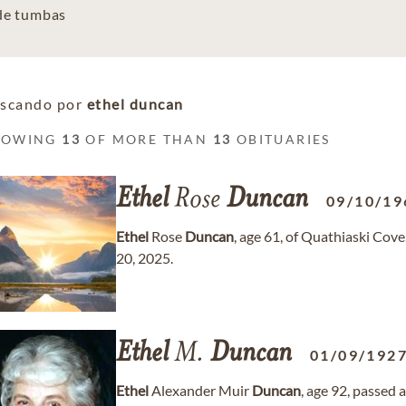
 de tumbas
scando por
ethel duncan
HOWING
13
OF MORE THAN
13
OBITUARIES
Ethel
Rose
Duncan
09/10/19
Ethel
Rose
Duncan
, age 61, of Quathiaski Cov
20, 2025.
Ethel
M.
Duncan
01/09/192
Ethel
Alexander Muir
Duncan
, age 92, passed