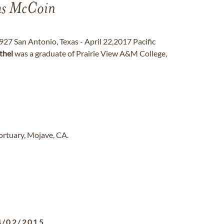
ms McCoin
7 San Antonio, Texas - April 22,2017 Pacific
thel
was a graduate of Prairie View A&M College,
ortuary, Mojave, CA.
4/02/2015