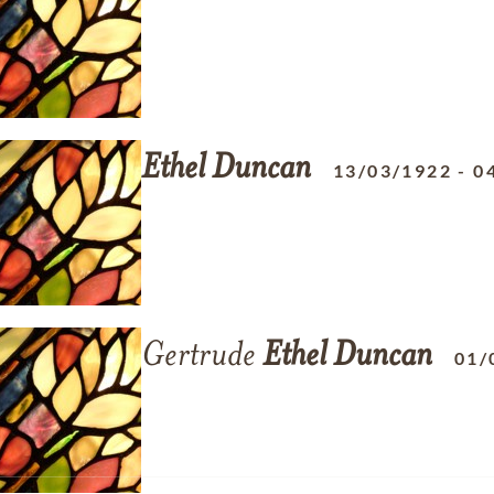
Ethel
Duncan
13/03/1922
-
0
Gertrude
Ethel
Duncan
01/