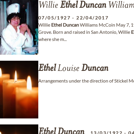
Willie
Ethel
Duncan
Willia
07/05/1927
-
22/04/2017
Willie
Ethel
Duncan
Williams McCoin May 7, 192
Grove. Born and raised in San Antonio, Willie
E
where she m...
Ethel
Louise
Duncan
Arrangements under the direction of Stickel M
Ethel
Duncan
13/03/1922
-
0