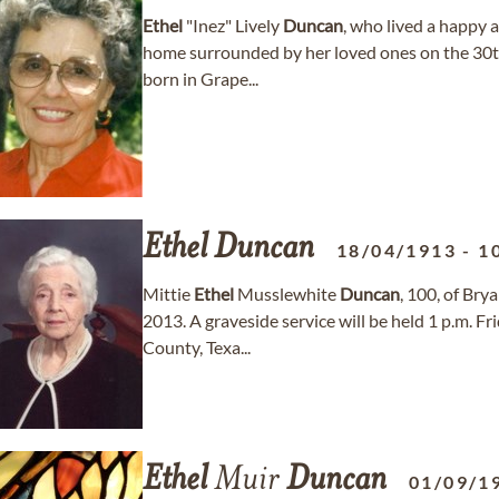
Ethel
"Inez" Lively
Duncan
, who lived a happy a
home surrounded by her loved ones on the 30th 
born in Grape...
Ethel
Duncan
18/04/1913
-
1
Mittie
Ethel
Musslewhite
Duncan
, 100, of Br
2013. A graveside service will be held 1 p.m. F
County, Texa...
Ethel
Muir
Duncan
01/09/1