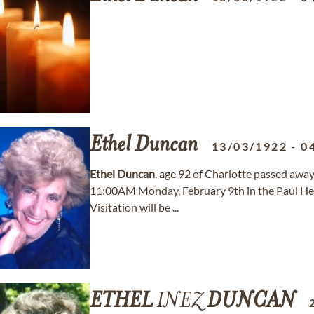
Ethel
Duncan
13/03/1922
-
0
Ethel
Duncan
, age 92 of Charlotte passed away 
11:00AM Monday, February 9th in the Paul He
Visitation will be ...
ETHEL
INEZ
DUNCAN