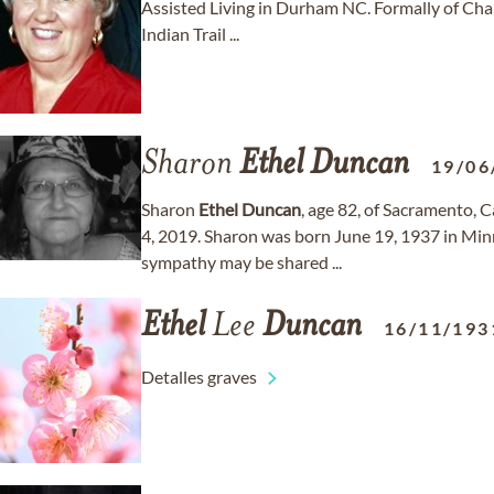
Assisted Living in Durham NC. Formally of Charl
Indian Trail ...
Sharon
Ethel
Duncan
19/06
Sharon
Ethel
Duncan
, age 82, of Sacramento,
4, 2019. Sharon was born June 19, 1937 in Mi
sympathy may be shared ...
Ethel
Lee
Duncan
16/11/193
Detalles graves