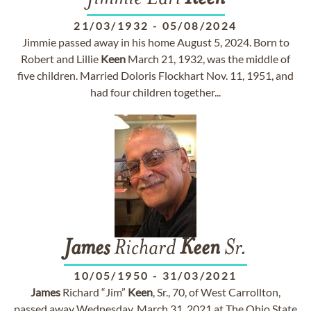
21/03/1932
-
05/08/2024
Jimmie passed away in his home August 5, 2024. Born to
Robert and Lillie
Keen
March 21, 1932, was the middle of
five children. Married Doloris Flockhart Nov. 11, 1951, and
had four children together...
James
Richard
Keen
Sr.
10/05/1950
-
31/03/2021
James
Richard “Jim”
Keen
, Sr., 70, of West Carrollton,
passed away Wednesday, March 31, 2021 at The Ohio State