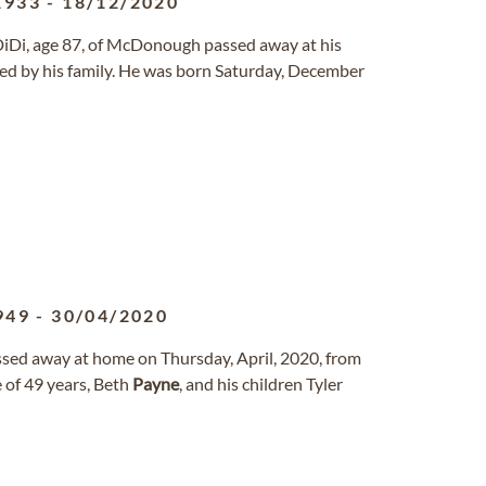
1933
-
18/12/2020
 DiDi, age 87, of McDonough passed away at his
ed by his family. He was born Saturday, December
949
-
30/04/2020
assed away at home on Thursday, April, 2020, from
 of 49 years, Beth
Payne
, and his children Tyler