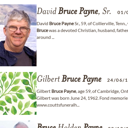
David
Bruce
Payne
, Sr.
01/
David
Bruce
Payne
Sr., 59, of Collierville, Tenn
Bruce
was a devoted Christian, husband, father
around ...
Gilbert
Bruce
Payne
24/06/
Gilbert
Bruce
Payne
, age 59, of Cambridge, On
Gilbert was born June 24, 1962. Fond memorie
www.couttsfuneralh...