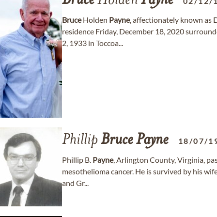
Bruce
Holden
Payne
02/12/
Bruce
Holden
Payne
, affectionately known as
residence Friday, December 18, 2020 surround
2, 1933 in Toccoa...
Phillip
Bruce
Payne
18/07/1
Phillip B.
Payne
, Arlington County, Virginia, p
mesothelioma cancer. He is survived by his wife
and Gr...