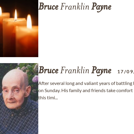
Bruce
Franklin
Payne
Bruce
Franklin
Payne
17/09
After several long and valiant years of battlin
on Sunday. His family and friends take comfort
this timi...