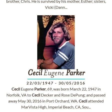
brother, Chris. He is survived by his mother, Esther; sisters,
Vicki (Dann...
Cecil
Eugene
Parker
22/03/1947
-
30/05/2016
Cecil
Eugene
Parker
, 69, was born March 22, 1947 in
Norfolk, VA to
Cecil
Decker and Rose DePung; and passed
away May 30, 2016 in Port Orchard, WA.
Cecil
attended
MarVista High, Imperial Beach, CA, Sou...