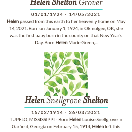
Helen
Shelton
Grover
01/01/1924
-
14/05/2021
Helen
passed from this earth to her heavenly home on May
14, 2021. Born on January 1, 1924, in Okmulgee, OK, she
was the first baby born in the county on that New Year’s
Day. Born
Helen
Marie Green,...
Helen
Snellgrove
Shelton
15/02/1914
-
26/03/2021
TUPELO, MISSISSIPPI - Born
Helen
Louise Snellgrove in
Garfield, Georgia on February 15, 1914,
Helen
left this