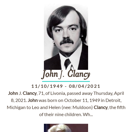
John
J.
Clancy
11/10/1949
-
08/04/2021
John
J.
Clancy
, 71, of Livonia, passed away Thursday, April
8, 2021.
John
was born on October 11, 1949 in Detroit,
Michigan to Leo and Helen (nee: Muldoon)
Clancy
, the fifth
of their nine children. Wh...