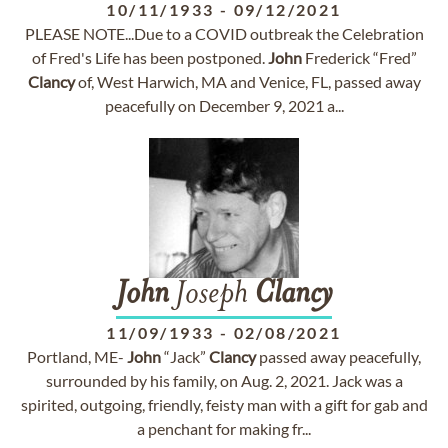
10/11/1933
-
09/12/2021
PLEASE NOTE...Due to a COVID outbreak the Celebration
of Fred's Life has been postponed.
John
Frederick “Fred”
Clancy
of, West Harwich, MA and Venice, FL, passed away
peacefully on December 9, 2021 a...
John
Joseph
Clancy
11/09/1933
-
02/08/2021
Portland, ME-
John
“Jack”
Clancy
passed away peacefully,
surrounded by his family, on Aug. 2, 2021. Jack was a
spirited, outgoing, friendly, feisty man with a gift for gab and
a penchant for making fr...