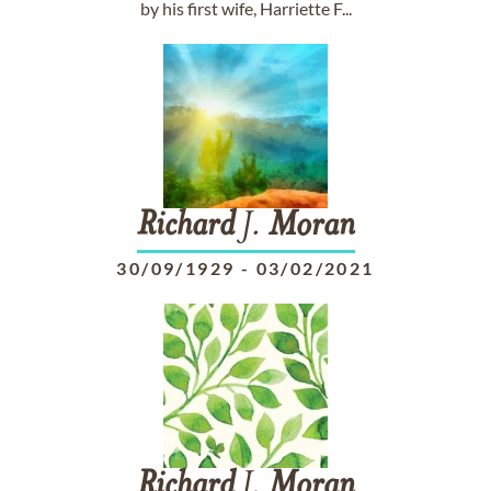
by his first wife, Harriette F...
Richard
J.
Moran
30/09/1929
-
03/02/2021
Richard
J.
Moran