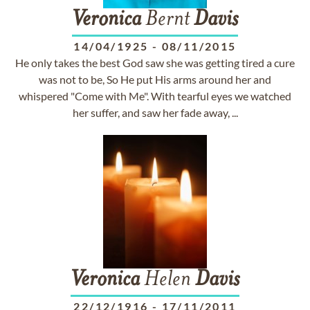
Veronica
Bernt
Davis
14/04/1925
-
08/11/2015
He only takes the best God saw she was getting tired a cure
was not to be, So He put His arms around her and
whispered "Come with Me". With tearful eyes we watched
her suffer, and saw her fade away, ...
Veronica
Helen
Davis
22/12/1916
-
17/11/2011