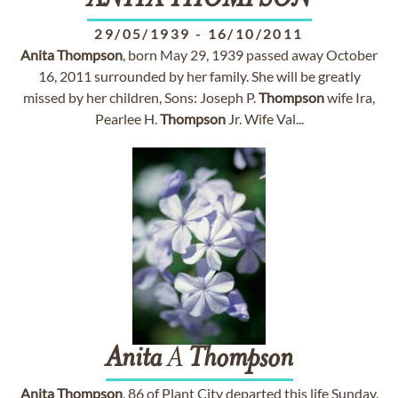
ANITA
THOMPSON
29/05/1939
-
16/10/2011
Anita
Thompson
, born May 29, 1939 passed away October
16, 2011 surrounded by her family. She will be greatly
missed by her children, Sons: Joseph P.
Thompson
wife Ira,
Pearlee H.
Thompson
Jr. Wife Val...
Anita
A
Thompson
Anita
Thompson
, 86 of Plant City departed this life Sunday,