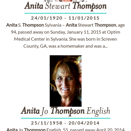
Anita
Stewart
Thompson
24/01/1920
-
11/01/2015
Anita
S.
Thompson
Sylvania –
Anita
Stewart
Thompson
, age
94, passed away on Sunday, January 11, 2015 at Optim
Medical Center in Sylvania. She was born in Screven
County, GA, was a homemaker and was a...
Anita
Jo
Thompson
English
25/11/1958
-
20/04/2014
Anita
Jo
Thompson
English, 55, passed away April 20, 2014