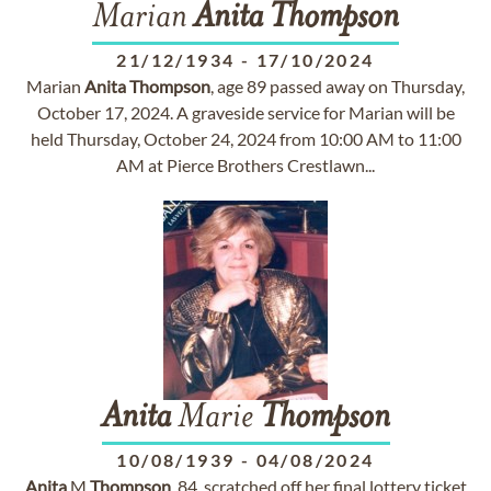
Marian
Anita
Thompson
21/12/1934
-
17/10/2024
Marian
Anita
Thompson
, age 89 passed away on Thursday,
October 17, 2024. A graveside service for Marian will be
held Thursday, October 24, 2024 from 10:00 AM to 11:00
AM at Pierce Brothers Crestlawn...
Anita
Marie
Thompson
10/08/1939
-
04/08/2024
Anita
M
Thompson
, 84, scratched off her final lottery ticket