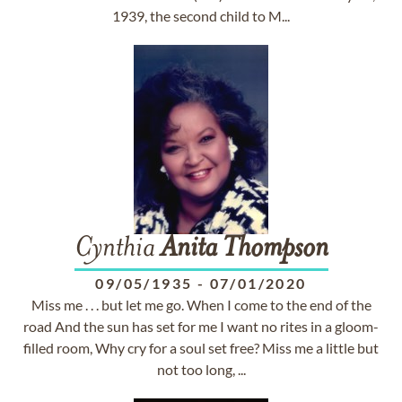
1939, the second child to M...
Cynthia
Anita
Thompson
09/05/1935
-
07/01/2020
Miss me . . . but let me go. When I come to the end of the
road And the sun has set for me I want no rites in a gloom-
filled room, Why cry for a soul set free? Miss me a little but
not too long, ...