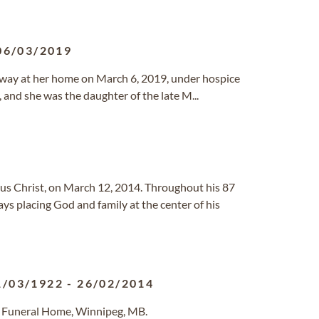
06/03/2019
 away at her home on March 6, 2019, under hospice
 and she was the daughter of the late M...
sus Christ, on March 12, 2014. Throughout his 87
ys placing God and family at the center of his
1/03/1922
-
26/02/2014
 Funeral Home, Winnipeg, MB.