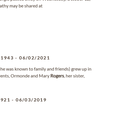
athy may be shared at
/1943
-
06/02/2021
she was known to family and friends) grew up in
parents, Ormonde and Mary
Rogers
, her sister,
1921
-
06/03/2019