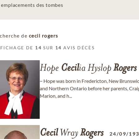
es emplacements des tombes
cherche de
cecil rogers
FFICHAGE DE
14
SUR
14
AVIS DÉCÈS
Hope
Cecil
ia Hyslop
Rogers
~ Hope was born in Fredericton, New Brunswick
and Northern Ontario before her parents, Crai
Marion, and h...
Cecil
Wray
Rogers
24/09/19