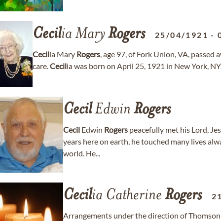
Cecil
ia Mary
Rogers
25/04/1921
-
Cecil
ia Mary
Rogers
, age 97, of Fork Union, VA, passed
care.
Cecil
ia was born on April 25, 1921 in New York, NY,
Cecil
Edwin
Rogers
Cecil
Edwin
Rogers
peacefully met his Lord, Je
years here on earth, he touched many lives alwa
world. He...
Cecil
ia Catherine
Rogers
2
Arrangements under the direction of Thomson