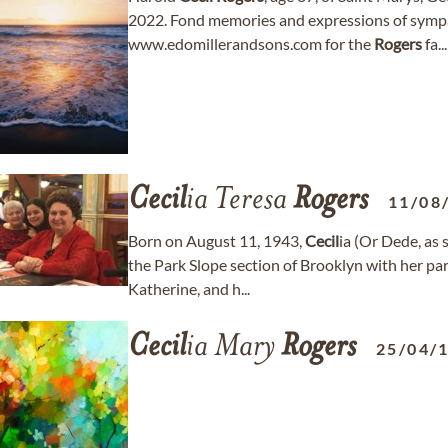
2022. Fond memories and expressions of symp
www.edomillerandsons.com for the
Rogers
fa...
Cecil
ia Teresa
Rogers
11/08
Born on August 11, 1943,
Cecil
ia (Or Dede, as 
the Park Slope section of Brooklyn with her 
Katherine, and h...
Cecil
ia Mary
Rogers
25/04/