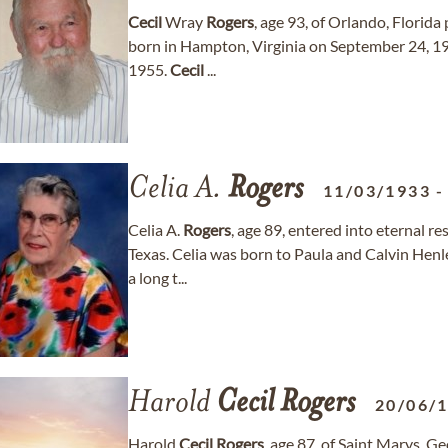
Cecil
Wray
Rogers
, age 93, of Orlando, Florid
born in Hampton, Virginia on September 24, 193
1955.
Cecil
...
Celia A.
Rogers
11/03/1933
Celia A.
Rogers
, age 89, entered into eternal r
Texas. Celia was born to Paula and Calvin Henl
a long t...
Harold
Cecil
Rogers
20/06/
Harold
Cecil
Rogers
, age 87, of Saint Marys, 