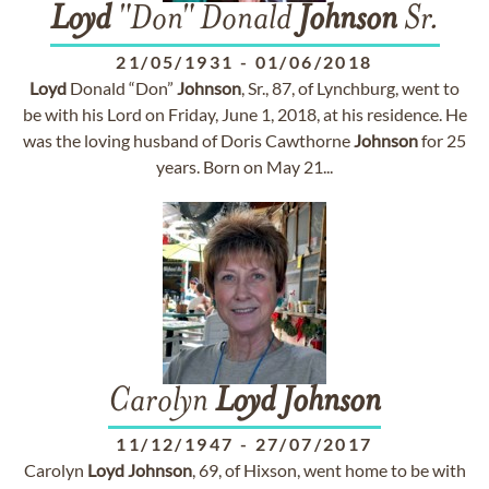
Loyd
"Don" Donald
Johnson
Sr.
21/05/1931
-
01/06/2018
Loyd
Donald “Don”
Johnson
, Sr., 87, of Lynchburg, went to
be with his Lord on Friday, June 1, 2018, at his residence. He
was the loving husband of Doris Cawthorne
Johnson
for 25
years. Born on May 21...
Carolyn
Loyd
Johnson
11/12/1947
-
27/07/2017
Carolyn
Loyd
Johnson
, 69, of Hixson, went home to be with