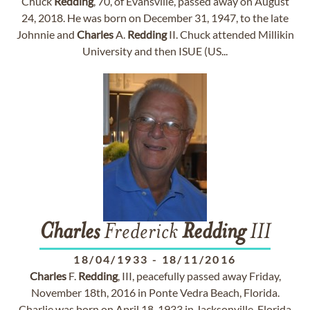
Chuck
Redding
, 70, of Evansville, passed away on August
24, 2018. He was born on December 31, 1947, to the late
Johnnie and
Charles
A.
Redding
II. Chuck attended Millikin
University and then ISUE (US...
Charles
Frederick
Redding
III
18/04/1933
-
18/11/2016
Charles
F.
Redding
, III, peacefully passed away Friday,
November 18th, 2016 in Ponte Vedra Beach, Florida.
Charlie was born on April 18, 1933 in Jacksonville, Florida