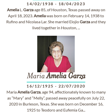
14/02/1938
-
18/04/2023
Amelia
L.
Garza
age 85, of Houston, Texas passed away on
April 18, 2023.
Amelia
was born on February 14, 1938 to
Rufino and Nicolasa Lar. She married Elojio
Garza
and they
lived together in Houston, ...
Maria
Amelia
Garza
16/12/1925
-
22/07/2020
Maria
Amelia
Garza
, age 94, affectionately known to many
as “Mary” and “Melly”, passed away peacefully on July 22,
2020 in Burleson, Texas. She was born on December 16,
1925 to Teodoro and Eufemia Ga...