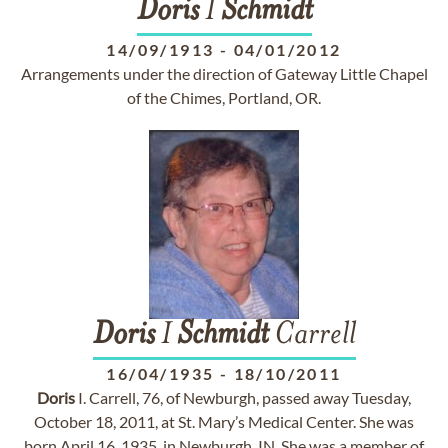
Doris
I
Schmidt
14/09/1913
-
04/01/2012
Arrangements under the direction of Gateway Little Chapel
of the Chimes, Portland, OR.
Doris
I
Schmidt
Carrell
16/04/1935
-
18/10/2011
Doris
I. Carrell, 76, of Newburgh, passed away Tuesday,
October 18, 2011, at St. Mary’s Medical Center. She was
born April 16, 1935, in Newburgh, IN. She was a member of