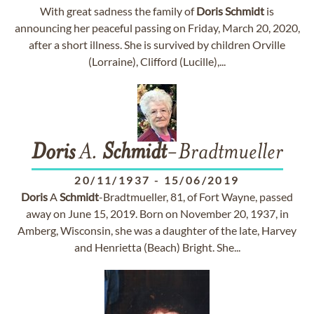
With great sadness the family of
Doris
Schmidt
is
announcing her peaceful passing on Friday, March 20, 2020,
after a short illness. She is survived by children Orville
(Lorraine), Clifford (Lucille),...
Doris
A.
Schmidt
-Bradtmueller
20/11/1937
-
15/06/2019
Doris
A
Schmidt
-Bradtmueller, 81, of Fort Wayne, passed
away on June 15, 2019. Born on November 20, 1937, in
Amberg, Wisconsin, she was a daughter of the late, Harvey
and Henrietta (Beach) Bright. She...